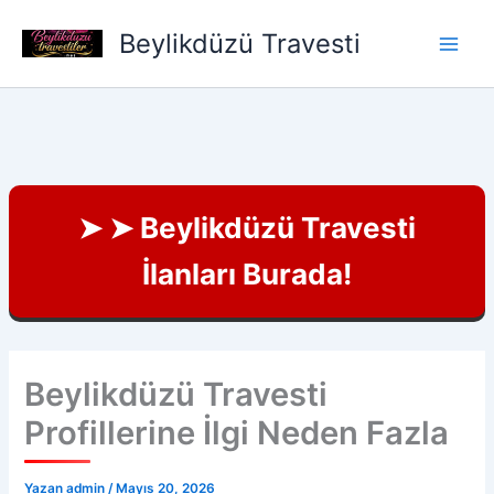
İçeriğe
Beylikdüzü Travesti
atla
➤ ➤ Beylikdüzü Travesti
İlanları Burada!
Beylikdüzü Travesti
Profillerine İlgi Neden Fazla
Yazan
admin
/
Mayıs 20, 2026